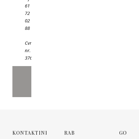
61
72
02
88
Cvr-
nr.
37602264
KONTAKTINFORMATION
RAB
GOD