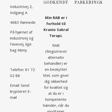
GODKENDT
PARKERINGSMU
Industrivej 2,
Indgang A
Min RAB er i
4683 Rønnede
forhold til
Kranio Sakral
På hjørnet af
Terapi.
industrivej og
Faxevej, lige
RAB
bag Meny
(Registreret
alternativ
behandler) er
en beskyttet
Telefon: 61 72
titel, som giver
02 88
dig sikkerhed
Email:
Send
for kvalitet og
krypteret E-
at du er i
mail
kompetente
hænder, når du
modtager