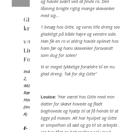
og havde svært ved at finde ro. Den
låsning bragte rigtig mange skavanker
med sig…
GLF
1 besøg hos Gitte, og vores lille dreng sov
kropterapi
gladeligt på både højre og venstre side.
v/Gitte
Han fik en ro vi aldrig havde oplevet hos
ham før og hans skavanker forsvandt
Linnemann
som dug for solen!
Foverskov
Vi er meget lykkelige forældre til en nu
Industrivej
glad dreng. Tak for dig Gitte”
2,
4683
Rønnede
Louise:
“Har været hos Gitte med min
Hovedindgangen
datter for skævt hovede og fladt
(indgang
baghovede og hjælp til at få hende til at
A)
ligge på maven. Alt har hjulpet og Gitte
er simpelhen så sød og go til sit arbejde .
E-