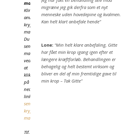
Jeg har fået en behandling selv mod
mail:
migræne jeg gik derfra som et nyt
Klinikken
menneske uden hovedepine og kvalmen.
anvender
Kan helt klart anbefale hende”
krypteret
mail.
Du
Lone:
“Min helt klare anbefaling, Gitte
sender
har fået min krop igang igen efter et
mail
længere kræftforløb. Behandlingen er
ved
behagelig og helt bestemt virksom og
at
bliver en del af min fremtidige gave til
klikke
min krop – Tak Gitte”
på
nedenstående
link
send
krypteret
mail
Tlf.