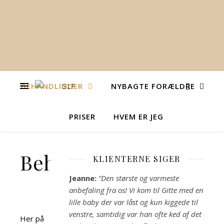
BEHANDLINGER
NYBAGTE FORÆLDRE
PRISER
HVEM ER JEG
Behandlinger
KLIENTERNE SIGER
Jeanne:
“Den største og varmeste
anbefaling fra os! Vi kom til Gitte med en
lille baby der var låst og kun kiggede til
venstre, samtidig var han ofte ked af det
Her på