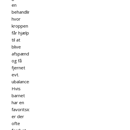
en
behandling
hvor
kroppen
får hjælp
til at
blive
afspændt
og få
fjernet
evt.
ubalancer.
Hvis
barnet
har en
favoritside,
er der
ofte