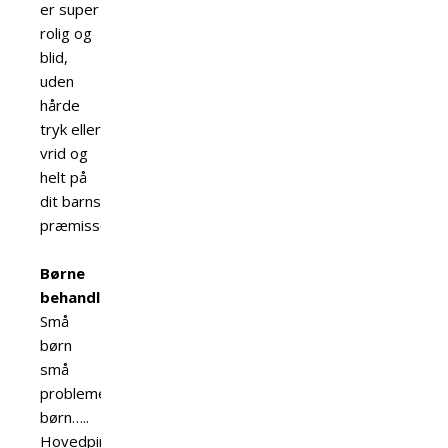
er super
rolig og
blid,
uden
hårde
tryk eller
vrid og
helt på
dit barns
præmisser.
Børne
behandling.
Små
børn
små
problemer….større
børn…..
Hovedpine,