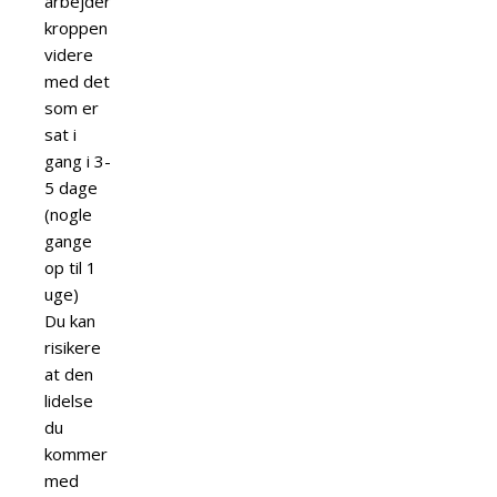
arbejder
kroppen
videre
med det
som er
sat i
gang i 3-
5 dage
(nogle
gange
op til 1
uge)
Du kan
risikere
at den
lidelse
du
kommer
med