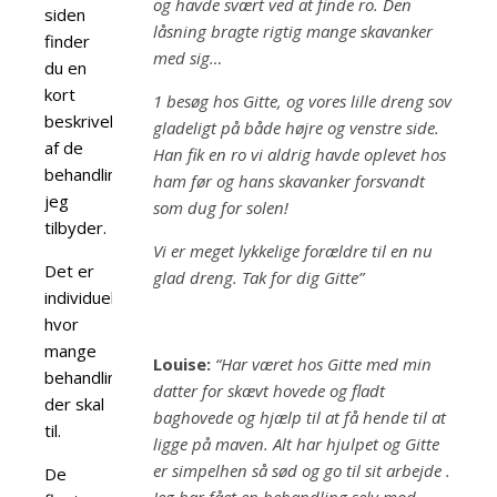
og havde svært ved at finde ro. Den
siden
låsning bragte rigtig mange skavanker
finder
med sig…
du en
kort
1 besøg hos Gitte, og vores lille dreng sov
beskrivelse
gladeligt på både højre og venstre side.
af de
Han fik en ro vi aldrig havde oplevet hos
behandlinger
ham før og hans skavanker forsvandt
jeg
som dug for solen!
tilbyder.
Vi er meget lykkelige forældre til en nu
Det er
glad dreng. Tak for dig Gitte”
individuelt
hvor
mange
Louise:
“Har været hos Gitte med min
behandlinger
datter for skævt hovede og fladt
der skal
baghovede og hjælp til at få hende til at
til.
ligge på maven. Alt har hjulpet og Gitte
er simpelhen så sød og go til sit arbejde .
De