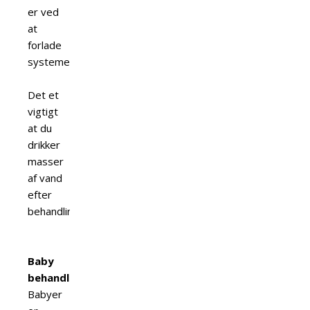
er ved
at
forlade
systemet.
Det et
vigtigt
at du
drikker
masser
af vand
efter
behandlingen.
Baby
behandling.
Babyer