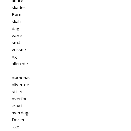
andre
skader.
Børn
skal i
dag
være
små
voksne
og
allerede
i
børnehaven
bliver de
stillet
overfor
krav i
hverdagen.
Der er
ikke