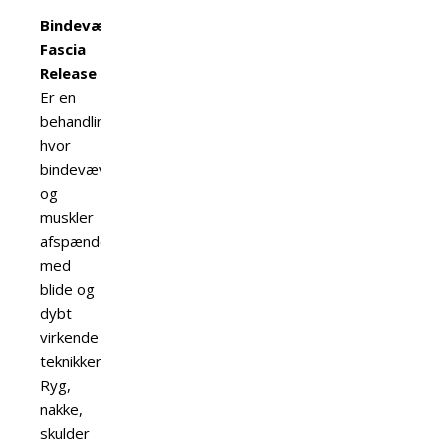
Bindevævsteknik/
Fascia
Release
Er en
behandling,
hvor
bindevæv
og
muskler
afspændes
med
blide og
dybt
virkende
teknikker.
Ryg,
nakke,
skulder