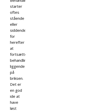
Behandlingen
starter
oftes
stående
eller
siddende
for
herefter
at
fortsætte
behandlingen
liggende
på
briksen.
Det er
en god
ide at
have
løst