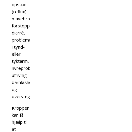
opstød
(reflux),
mavebrok,
forstoppelse,
diarré,
problemer
i tynd-
eller
tyktarm,
nyreproblemer,
ufrivillig
barnløshed
og
overvægt.
Kroppen
kan få
hjælp til
at