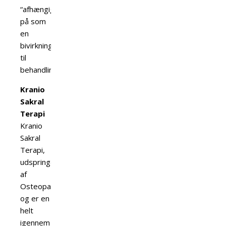
“afhængighed”
på som
en
bivirkning
til
behandlingen.
Kranio
Sakral
Terapi
Kranio
Sakral
Terapi,
udspringer
af
Osteopati
og er en
helt
igennem