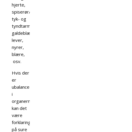
hjerte,
spiserør/mavesæk,
tyk- og
tyndtarm,
galdeblære,
lever,
nyrer,
blære,
osv.
Hvis der
er
ubalance
i
organerne,
kan det
være
forklaringen
på sure