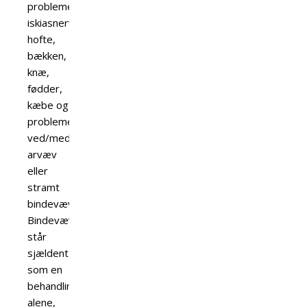
problemer,
iskiasnerve,
hofte,
bækken,
knæ,
fødder,
kæbe og
problemer
ved/med
arvæv
eller
stramt
bindevæv.
Bindevævsteknik
står
sjældent
som en
behandling
alene,