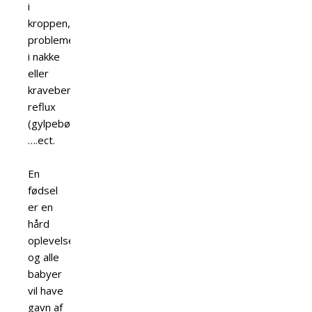
i
kroppen,
problemer
i nakke
eller
kraveben,
reflux
(gylpebørn)
….ect.
En
fødsel
er en
hård
oplevelse,
og alle
babyer
vil have
gavn af