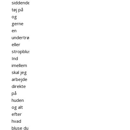
siddende
tøj på
og
gerne
en
undertrøje
eller
stropbluse.
Ind
imellem
skal jeg
arbejde
direkte
på
huden
og alt
efter
hvad
bluse du