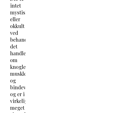
intet
mystisk
eller
okkult
ved
behandlingen,
det
handler
om
knogler,
muskler
og
bindevæv
og er i
virkeligheden
meget