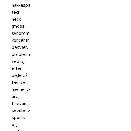
nakkespændinger,
teck
neck
(mobil
syndrom),
koncentrations
besvær,
problemer
ved og
efter
bøjle på
tænder,
hjernerystelse,
uro,
talevanskeligheder,
søvnbesvær,
sports
og