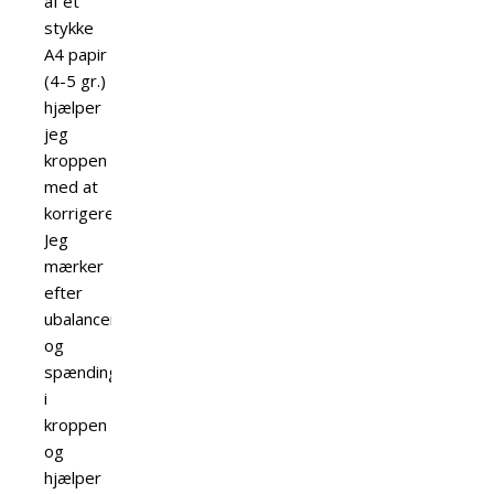
af et
stykke
A4 papir
(4-5 gr.)
hjælper
jeg
kroppen
med at
korrigere.
Jeg
mærker
efter
ubalancer
og
spændinger
i
kroppen
og
hjælper