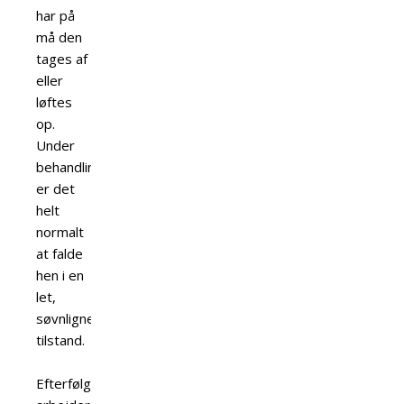
har på
må den
tages af
eller
løftes
op.
Under
behandlingen
er det
helt
normalt
at falde
hen i en
let,
søvnlignende
tilstand.
Efterfølgende